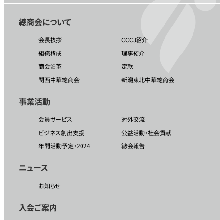
總商会について
会長挨拶
CCCJ紹介
組織構成
理事紹介
商会沿革
定款
関西中華總商会
新潟東北中華總商会
事業活動
会員サービス
対外交流
ビジネス創出支援
公益活動・社会貢献
年間活動予定・2024
總会報告
ニュース
お知らせ
入会ご案内