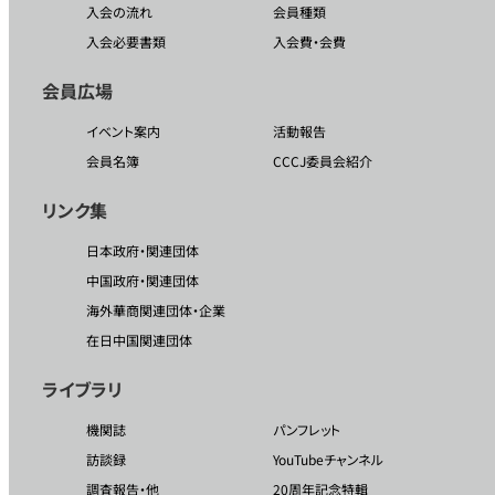
入会の流れ
会員種類
入会必要書類
入会費・会費
会員広場
イベント案内
活動報告
会員名簿
CCCJ委員会紹介
リンク集
日本政府・関連団体
中国政府・関連団体
海外華商関連団体・企業
在日中国関連団体
ライブラリ
機関誌
パンフレット
訪談録
YouTubeチャンネル
調査報告・他
20周年記念特輯